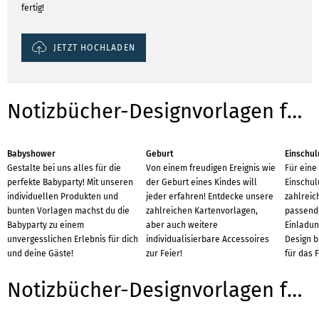
fertig!
JETZT HOCHLADEN
Notizbücher-Designvorlagen für Anlässe
Babyshower
Geburt
Einschul
Gestalte bei uns alles für die
Von einem freudigen Ereignis wie
Für eine
perfekte Babyparty! Mit unseren
der Geburt eines Kindes will
Einschul
individuellen Produkten und
jeder erfahren! Entdecke unsere
zahlreic
bunten Vorlagen machst du die
zahlreichen Kartenvorlagen,
passend
Babyparty zu einem
aber auch weitere
Einladu
unvergesslichen Erlebnis für dich
individualisierbare Accessoires
Design b
und deine Gäste!
zur Feier!
für das 
Notizbücher-Designvorlagen für Branchen