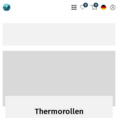
0
0
Thermorollen