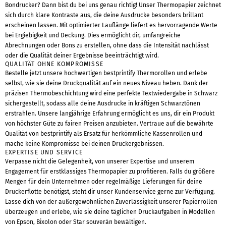
Bondrucker? Dann bist du bei uns genau richtig! Unser Thermopapier zeichnet
sich durch klare Kontraste aus, die deine Ausdrucke besonders brillant
erscheinen lassen. Mit optimierter Lauflänge liefert es hervorragende Werte
bei Ergiebigkeit und Deckung. Dies ermöglicht dir, umfangreiche
Abrechnungen oder Bons zu erstellen, ohne dass die Intensität nachlässt
oder die Qualität deiner Ergebnisse beeinträchtigt wird.
QUALITÄT OHNE KOMPROMISSE
Bestelle jetzt unsere hochwertigen bestprintify Thermorollen und erlebe
selbst, wie sie deine Druckqualität auf ein neues Niveau heben. Dank der
präzisen Thermobeschichtung wird eine perfekte Textwiedergabe in Schwarz
sichergestellt, sodass alle deine Ausdrucke in kräftigen Schwarztönen
erstrahlen. Unsere langjährige Erfahrung ermöglicht es uns, dir ein Produkt
von höchster Güte zu fairen Preisen anzubieten. Vertraue auf die bewährte
Qualität von bestprintify als Ersatz für herkömmliche Kassenrollen und
mache keine Kompromisse bei deinen Druckergebnissen.
EXPERTISE UND SERVICE
Verpasse nicht die Gelegenheit, von unserer Expertise und unserem
Engagement für erstklassiges Thermopapier zu profitieren. Falls du größere
Mengen für dein Unternehmen oder regelmäßige Lieferungen für deine
Druckerflotte benötigst, steht dir unser Kundenservice gerne zur Verfügung.
Lasse dich von der außergewöhnlichen Zuverlässigkeit unserer Papierrollen
überzeugen und erlebe, wie sie deine täglichen Druckaufgaben in Modellen
von Epson, Bixolon oder Star souverän bewältigen.