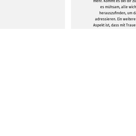
mehr. Kommt es bei dir z
es mühsam, alle wich
herauszufinden, um d
adressieren. Ein weitere
Aspekt ist, dass mit Trau
Kosten auf dich zukom
muss erst gestaltet
schließlich frankiert
mehrere hundert Euro
digitalen Trauerkarte err
Menschen schnell und b
Deine selbst gestalteten
dem Download per Mail,
Media ve
DESIGNVORLA