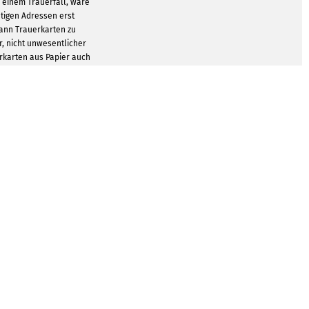
u einem Trauerfall, wäre
tigen Adressen erst
ann Trauerkarten zu
r, nicht unwesentlicher
erkarten aus Papier auch
men würden. Die Karte
, dann gedruckt und
 werden. Rasch kommen
 zusammen. Mit einer
eichst du alle wichtigen
ewahrst trotzdem Stil.
 Karten lassen sich nach
 WhatsApp oder Social
rsenden.
GEN ZEIGEN