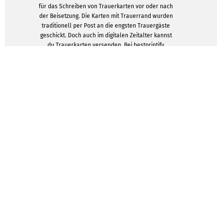
für das Schreiben von Trauerkarten vor oder nach
der Beisetzung. Die Karten mit Trauerrand wurden
traditionell per Post an die engsten Trauergäste
geschickt. Doch auch im digitalen Zeitalter kannst
du Trauerkarten versenden. Bei bestprintify
lassen sich diese besonderen Karten mit wenigen
Klicks pietätvoll und hochwertig gestalten. So
kannst du alle Gäste per Mail informieren oder
die Trauerkarte auch auf Social Media teilen. Für
dich verringert sich der Aufwand und dennoch
werden alle wichtigen Menschen erreicht.
DESIGNVORLAGEN ZEIGEN