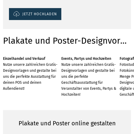
JETZT HOCHLADEN
Plakate und Poster-Designvorlagen für Branchen
Einzelhandel und Verkauf
Events, Partys und Hochzeiten
Fotograf
Nutze unsere zahlreichen Gratis-
Nutze unsere zahlreichen Gratis-
Fotostud
Designvorlagen und gestalte bei
Designvorlagen und gestalte bei
Fotoküns
uns die perfekte Ausstattung für
uns die perfekte
Menge P
deinen POS und deinen
Geschäftsausstattung für
Designvo
Außendienst!
Veranstalter von Events, Partys &
digitale
Hochzeiten!
Geschäft
Plakate und Poster online gestalten