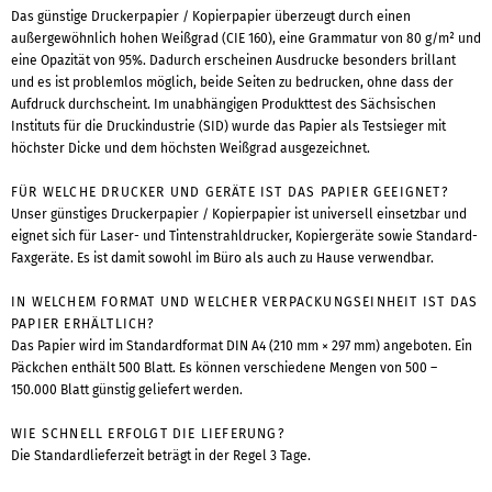
Das günstige Druckerpapier / Kopierpapier überzeugt durch einen
außergewöhnlich hohen Weißgrad (CIE 160), eine Grammatur von 80 g/m² und
eine Opazität von 95%. Dadurch erscheinen Ausdrucke besonders brillant
und es ist problemlos möglich, beide Seiten zu bedrucken, ohne dass der
Aufdruck durchscheint. Im unabhängigen Produkttest des Sächsischen
Instituts für die Druckindustrie (SID) wurde das Papier als Testsieger mit
höchster Dicke und dem höchsten Weißgrad ausgezeichnet.
FÜR WELCHE DRUCKER UND GERÄTE IST DAS PAPIER GEEIGNET?
Unser günstiges Druckerpapier / Kopierpapier ist universell einsetzbar und
eignet sich für Laser- und Tintenstrahldrucker, Kopiergeräte sowie Standard-
Faxgeräte. Es ist damit sowohl im Büro als auch zu Hause verwendbar.
IN WELCHEM FORMAT UND WELCHER VERPACKUNGSEINHEIT IST DAS
PAPIER ERHÄLTLICH?
Das Papier wird im Standardformat DIN A4 (210 mm × 297 mm) angeboten. Ein
Päckchen enthält 500 Blatt. Es können verschiedene Mengen von 500 –
150.000 Blatt günstig geliefert werden.
WIE SCHNELL ERFOLGT DIE LIEFERUNG?
Die Standardlieferzeit beträgt in der Regel 3 Tage.