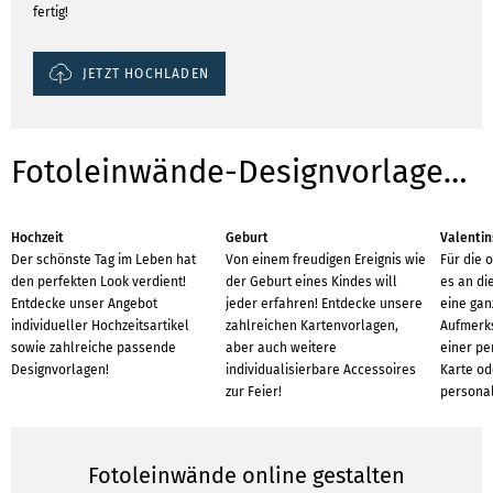
fertig!
JETZT HOCHLADEN
Fotoleinwände-Designvorlagen für Anlässe
Hochzeit
Geburt
Valentin
Der schönste Tag im Leben hat
Von einem freudigen Ereignis wie
Für die 
den perfekten Look verdient!
der Geburt eines Kindes will
es an d
Entdecke unser Angebot
jeder erfahren! Entdecke unsere
eine gan
individueller Hochzeitsartikel
zahlreichen Kartenvorlagen,
Aufmerks
sowie zahlreiche passende
aber auch weitere
einer pe
Designvorlagen!
individualisierbare Accessoires
Karte od
zur Feier!
personal
Fotoleinwände online gestalten