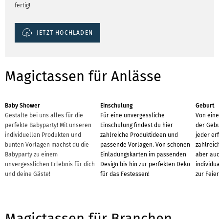
fertig!
JETZT HOCHLADEN
Magictassen für Anlässe
Baby Shower
Einschulung
Geburt
Gestalte bei uns alles für die
Für eine unvergessliche
Von eine
perfekte Babyparty! Mit unseren
Einschulung findest du hier
der Gebu
individuellen Produkten und
zahlreiche Produktideen und
jeder er
bunten Vorlagen machst du die
passende Vorlagen. Von schönen
zahlreic
Babyparty zu einem
Einladungskarten im passenden
aber auc
unvergesslichen Erlebnis für dich
Design bis hin zur perfekten Deko
individu
und deine Gäste!
für das Festessen!
zur Feier
Magictassen für Branchen