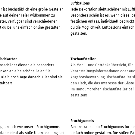
Luftballons
r ist buchstäblich eine große Geste an
Jede Dekoration sieht schöner mit Luft
ie auf deiner Feier willkommen zu
Besonders schön ist es, wenn diese, 
ster, verfügbar sind verschiedenen
festlichen Anlass, individuell bedruckt 
t du bei uns einfach online gestalten.
du die Möglichkeit, Luftballons einfach
gestalten.
ischkarten
Tischaufsteller
nsschilder dienen als besonders
Als Menü- und Getränkeübersicht, für
nken an eine schöne Feier. Sie
Veranstaltungsinformationen oder auc
Klein noch Tage danach. Hier sind sie
Angebotsbewerbung, Tischaufsteller si
taltbar!
den Tisch, die das Interesse der Gäst
Im Handumdrehen Tischaufsteller bei b
gestalten!
Fruchtgummis
gnen sich wie unsere Fruchtgummis
Bei uns kannst du Fruchtgummis für de
lade ideal als süße Überraschung bei
einfach online gestalten. Die süßen Bä