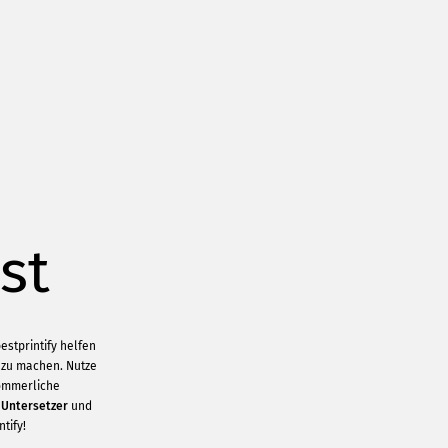
st
stprintify helfen
s zu machen. Nutze
ommerliche
,
Untersetzer
und
tify!