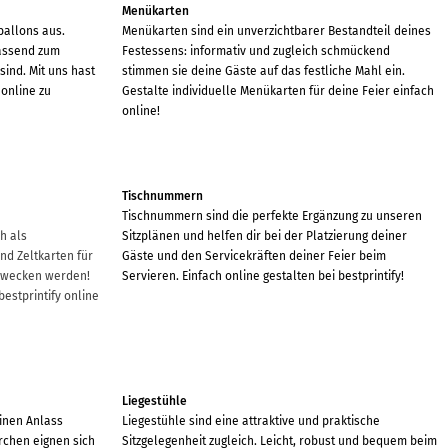
Menükarten
ballons aus.
Menükarten sind ein unverzichtbarer Bestandteil deines
passend zum
Festessens: informativ und zugleich schmückend
sind. Mit uns hast
stimmen sie deine Gäste auf das festliche Mahl ein.
 online zu
Gestalte individuelle Menükarten für deine Feier einfach
online!
Tischnummern
Tischnummern sind die perfekte Ergänzung zu unseren
h als
Sitzplänen und helfen dir bei der Platzierung deiner
nd Zeltkarten für
Gäste und den Servicekräften deiner Feier beim
e wecken werden!
Servieren. Einfach online gestalten bei bestprintify!
estprintify online
Liegestühle
inen Anlass
Liegestühle sind eine attraktive und praktische
rchen eignen sich
Sitzgelegenheit zugleich. Leicht, robust und bequem beim