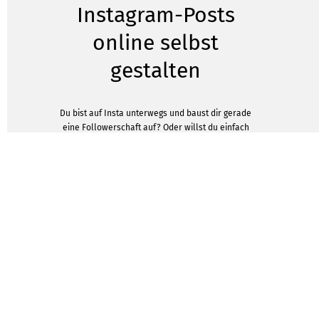
Instagram-Posts
online selbst
gestalten
Du bist auf Insta unterwegs und baust dir gerade
eine Followerschaft auf? Oder willst du einfach
nur etwas richtig Schönes an deine Freunde
posten? Sicherlich hast du dich schon immer
gefragt, wie es andere schaffen, so perfekte Posts
zu erstellen. Jetzt kannst du auch mit wenigen
Klicks deine professionellen Nachrichten an
deine Follower versenden. Du brauchst noch
nicht einmal eine eigene Software. Gestalte doch
hier gleich deine Instagram-Posts online und
mache deinen Account noch ansprechender, um
deine Followerzahl zu steigern.
DESIGNVORLAGEN ZEIGEN