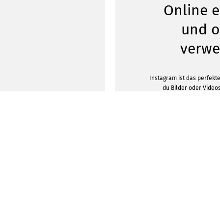
Online e
und o
verw
Instagram ist das perfekt
du Bilder oder Video
möchtest. Mit uns hast du
Account mit anspre
attraktiver für andere 
Tool kreierst du individuel
viele verschiedene Zweck
oder gibt es einen beso
besonders schön gestalt
Praktische ist: Du musst
keine Gedanken um das r
denn dein Post ist berei
DESIGNVORLA