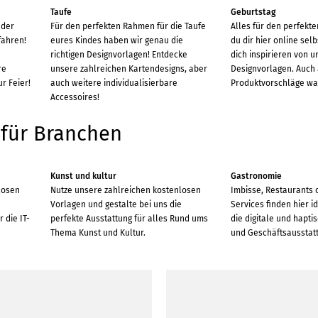
Taufe
Geburtstag
 der
Für den perfekten Rahmen für die Taufe
Alles für den perfekt
fahren!
eures Kindes haben wir genau die
du dir hier online selb
richtigen Designvorlagen! Entdecke
dich inspirieren von 
re
unsere zahlreichen Kartendesigns, aber
Designvorlagen. Auch
ur Feier!
auch weitere individualisierbare
Produktvorschläge war
Accessoires!
 für Branchen
Kunst und kultur
Gastronomie
losen
Nutze unsere zahlreichen kostenlosen
Imbisse, Restaurants 
e
Vorlagen und gestalte bei uns die
Services finden hier i
 die IT-
perfekte Ausstattung für alles Rund ums
die digitale und hapt
Thema Kunst und Kultur.
und Geschäftsausstat