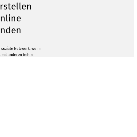
rstellen
nline
enden
e soziale Netzwerk, wenn
s mit anderen teilen
 die Möglichkeit, deinen
chenden Posts noch
zu machen. Mit unserem
le Postings, die sich für
e eignen. Vielleicht gab
nderen Anlass, der ein
etes Bild verdient? Das
 dir bei diesem Service
ichtige Format machen,
ts für Insta optimiert.
GEN ZEIGEN