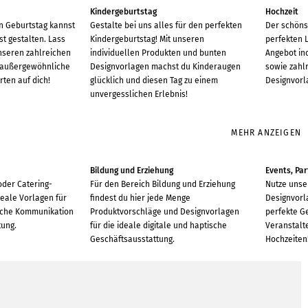
Kindergeburtstag
Hochzeit
en Geburtstag kannst
Gestalte bei uns alles für den perfekten
Der schöns
st gestalten. Lass
Kindergeburtstag! Mit unseren
perfekten 
unseren zahlreichen
individuellen Produkten und bunten
Angebot ind
 außergewöhnliche
Designvorlagen machst du Kinderaugen
sowie zahl
ten auf dich!
glücklich und diesen Tag zu einem
Designvorl
unvergesslichen Erlebnis!
MEHR ANZEIGEN
Bildung und Erziehung
Events, Pa
oder Catering-
Für den Bereich Bildung und Erziehung
Nutze unse
deale Vorlagen für
findest du hier jede Menge
Designvorl
ische Kommunikation
Produktvorschläge und Designvorlagen
perfekte G
tung.
für die ideale digitale und haptische
Veranstalte
Geschäftsausstattung.
Hochzeiten