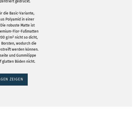
zentriert gedruckt.
ür die Basic-Variante,
aus Polyamid in einer
 Die robuste Matte ist
 Premium-Flor-Fußmatten
200 g/m² nicht so dicht,
e Borsten, wodurch die
streift werden können.
rseite und Gummilippe
f glatten Böden nicht.
GEN ZEIGEN