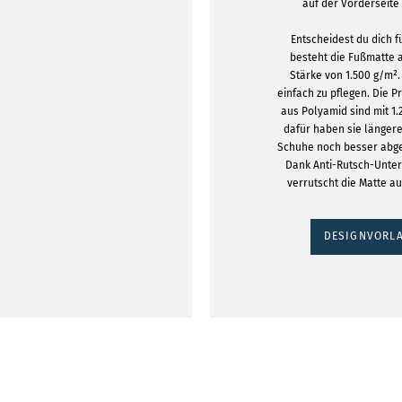
auf der Vorderseite 
Entscheidest du dich f
besteht die Fußmatte 
Stärke von 1.500 g/m².
einfach zu pflegen. Die
aus Polyamid sind mit 1.
dafür haben sie länger
Schuhe noch besser abge
Dank Anti-Rutsch-Unte
verrutscht die Matte au
DESIGNVORLA