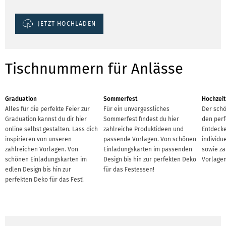
JETZT HOCHLADEN
Tischnummern für Anlässe
Graduation
Sommerfest
Hochzeit
Alles für die perfekte Feier zur
Für ein unvergessliches
Der schö
Graduation kannst du dir hier
Sommerfest findest du hier
den perf
online selbst gestalten. Lass dich
zahlreiche Produktideen und
Entdecke
inspirieren von unseren
passende Vorlagen. Von schönen
individu
zahlreichen Vorlagen. Von
Einladungskarten im passenden
sowie za
schönen Einladungskarten im
Design bis hin zur perfekten Deko
Vorlagen
edlen Design bis hin zur
für das Festessen!
perfekten Deko für das Fest!